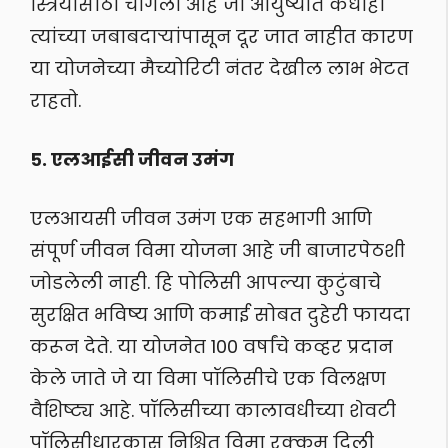
स्त्रियांसाठी चांगली आहे जी आयुष्यात कधीही
त्यांच्या जबाबदाऱ्यांपासून दूर जात नाहीत कारण
या योजनेच्या मैच्योरिटी नंतर देखील लाभ भेटत
राहतो.
५. एलआईसी जीवन उमंग
एलआयसी जीवन उमंग एक सहभागी आणि
संपूर्ण जीवन विमा योजना आहे जी बाजारपेठशी
जोडलेली नाही. हि पोलिसी आपल्या कुटुंबाचे
सुरक्षित भविष्य आणि कमाई सोबत दुहेरी फायदा
करून देते. या योजनेत 100 वर्षांचे कव्हर प्रदान
केले जाते जे या विमा पॉलिसीचे एक विलक्षण
वैशिष्ट्य आहे. पॉलिसीच्या कालावधीच्या शेवटी
पॉलिसीधारकास निश्चित विमा रक्कम दिली