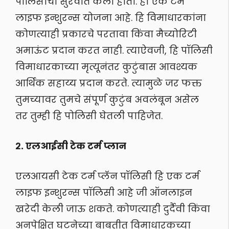
पॉलिसीची सुरवात केली होती. ही एक टर्म
लाइफ इन्शुरन्स योजना आहे. हि विमाधारकांना
कोणत्याही प्रकारचे परतावा किंवा मैच्योरिटी
अमाऊंट प्रदान करत नाही. त्याऐवजी, हि पॉलिसी
विमाधारकाच्या मृत्यूनंतर कुटुंबास आवश्यक
आर्थिक सहाय्य प्रदान करते. त्यामुळे जर फक्त
तुमच्यावर तुमचे संपूर्ण कुटुंब अवलंबून असेल
तर तुम्ही हि पोलिसी घेतली पाहिजेत.
२. एलआईसी टेक टर्म प्लान
एलआयसी टेक टर्म प्लॅन पॉलिसी हि एक टर्म
लाइफ इन्शुरन्स पॉलिसी आहे जी ऑनलाइन
खरेदी केली जाऊ शकते. कोणत्याही दुर्दैवी किंवा
अनपेक्षित घटनेच्या बाबतीत विमाधारकच्या