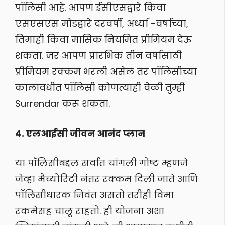
पॉलिसी आहे. आपण ईसीएसद्वारे किंवा
एसएसएस मोडद्वारे दरवर्षी, अर्ध्या -वर्षाच्या,
तिमाही किंवा मासिक नियमित प्रीमियम देऊ
शकता. जर आपण प्रारंभिक तीन वर्षांसाठी
प्रीमियम रक्कम भरली असेल तर पॉलिसीच्या
कालावधीत पॉलिसी कोणत्याही वेळी तुम्ही
Surrendar करू शकता.
४. एलआईसी जीवन आनंद प्लान
या पॉलिसीबद्दल सर्वात चांगली गोष्ट म्हणजे
जेव्हा मैच्योरिटी नंतर रक्कम दिली जाते आणि
पॉलिसीधारक जिवंत असतो तरीही विमा
रकमेसह चालू राहतो. ही योजना अशा