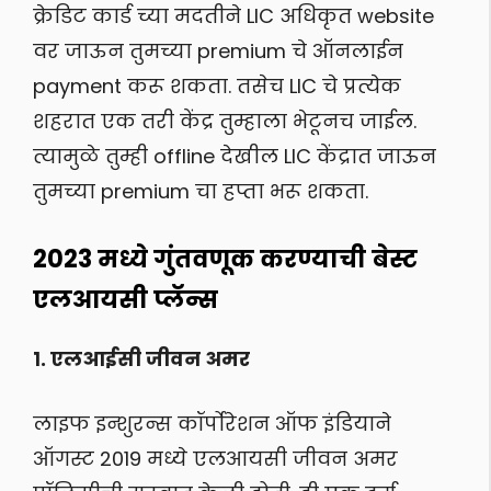
क्रेडिट कार्ड च्या मदतीने LIC अधिकृत website
वर जाऊन तुमच्या premium चे ऑनलाईन
payment करू शकता. तसेच LIC चे प्रत्येक
शहरात एक तरी केंद्र तुम्हाला भेटूनच जाईल.
त्यामुळे तुम्ही offline देखील LIC केंद्रात जाऊन
तुमच्या premium चा हप्ता भरू शकता.
2023 मध्ये गुंतवणूक करण्याची बेस्ट
एलआयसी प्लॅन्स
१. एलआईसी जीवन अमर
लाइफ इन्शुरन्स कॉर्पोरेशन ऑफ इंडियाने
ऑगस्ट 2019 मध्ये एलआयसी जीवन अमर