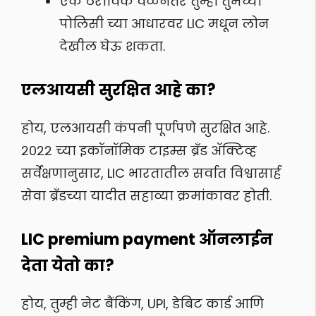
एक ठराविक वेळेनंतर तुम्ही तुमच्या
पोलिसी च्या आधारवर LIC मधून लोन
देखील घेऊ शकता.
एलआयसी सुरक्षित आहे का?
होय, एलआयसी कंपनी पूर्णपणे सुरक्षित आहे.
२०२२ च्या इकॉनॉमिक टाइम्स ब्रँड ॲक्टिव्ह
सर्वेक्षणानुसार, LIC भारतातील सर्वात विश्वासार्ह
सेवा ब्रँडच्या यादीत सहाव्या क्रमांकावर होती.
LIC premium payment ऑनलाईन
देता येतो का?
होय, तुम्ही नेट बैंकिंग, UPI, डेबिट कार्ड आणि