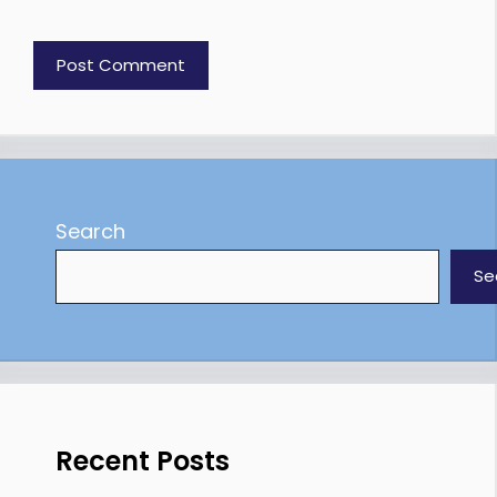
Search
Se
Recent Posts