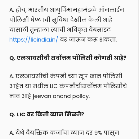
A. होय, भारतीय आयुर्विमामहामंडळे ऑनलाईन
पोलिसी घेण्याची सुविधा देखील केली आहे
यासाठी तुम्हाला त्यांची अधिकृत वेबसाइट
https://licindia.in/
वर जाऊन करू शकता.
Q. एलआयसीची सर्वोत्तम पॉलिसी कोणती आहे?
A. एलआयसीची कंपनी च्या खूप छान पोलिसी
आहेत या मधील LIC कंपनीचीसर्वोत्तम पॉलिसीचे
नाव आहे jeevan anand policy.
Q. LIC वर किती व्याज मिळते?
A. येथे वैयक्तिक कर्जाचा व्याज दर 9% पासून