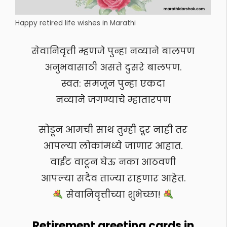
Happy retired life wishes in Marathi
सेवानिवृत्ती म्हणजे पुन्हा नव्याने बालपण
अनुभवासाठी असते दुसरे बालपण.
स्वत: समजून पुन्हा एकदा
नव्याने जगण्याचे म्हातारपण
सोडून आमची साथ तुम्ही दूर नाही तर
आपल्या लोकांमध्ये जाणार आहात.
वाईट वाटून घेऊ नका आठवणी
आपल्या सदैव ताज्या राहणार आहेत.
सेवानिवृत्तीच्या शुभेच्छा!
Retirement greeting cards in