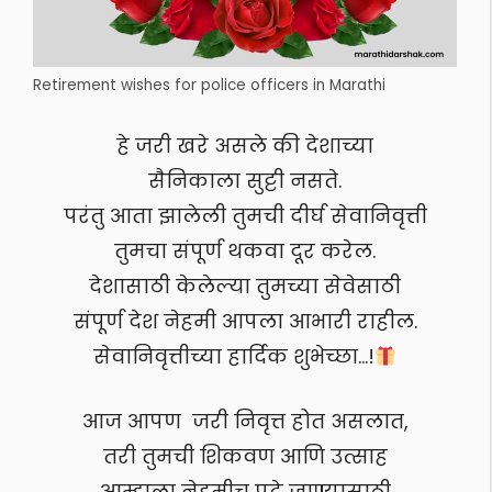
Retirement wishes for police officers in Marathi
हे जरी खरे असले की देशाच्या
सैनिकाला सुट्टी नसते.
परंतु आता झालेली तुमची दीर्घ सेवानिवृत्ती
तुमचा संपूर्ण थकवा दूर करेल.
देशासाठी केलेल्या तुमच्या सेवेसाठी
संपूर्ण देश नेहमी आपला आभारी राहील.
सेवानिवृत्तीच्या हार्दिक शुभेच्छा…!
आज आपण जरी निवृत्त होत असलात,
तरी तुमची शिकवण आणि उत्साह
आम्हाला नेहमीच पुढे जाण्यासाठी