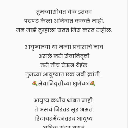
तुमच्यासोबत वेळ इतका
पटपट केला अजिबात कळले नाही.
मन माझे तुम्हाला सतत मिस करत राहील.
आयुष्याच्या या नव्या प्रवासाचे नाव
असले जरी सेवानिवृत्ती
तरी तीच घेऊन येईल
तुमच्या आयुष्यात एक नवी क्रांती…
सेवानिवृत्तीच्या शुभेच्छा
आयुष्य कधीच थांबत नाही..
ते असचं निरंतर सुर असतं.
रिटायरमेंटनंतरच आयुष्य
अधिक सुंदर असतं