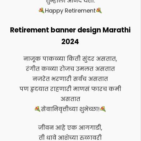
तुम्हाला आनंद येतो.
Happy Retirement
Retirement banner design Marathi
2024
नाजूक पाकळ्या किती सुंदर असतात,
रंगीत कळ्या रोजच उमलत असतात
नजरेत भरणारी सर्वच असतात
पण हृदयात राहणारी माणसं फारच कमी
असतात
सेवानिवृत्तीच्या शुभेच्छा!
जीवन आहे एक आगगाडी,
ती धावे आशेच्या रुळावरी