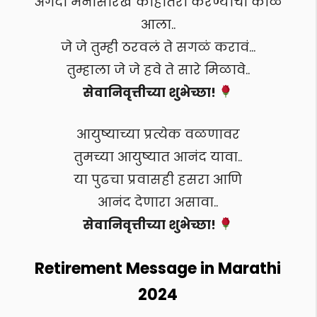
अगदी मनासारखं काहीतरी करण्याचा काळ
आला..
जे जे तुम्ही ठरवलं ते सगळं करावं…
तुम्हाला जे जे हवे ते सारे मिळावे..
सेवानिवृत्तीच्या शुभेच्छा!
आयुष्याच्या प्रत्येक वळणावर
तुमच्या आयुष्यात आनंद यावा..
या पुढचा प्रवासही हसरा आणि
आनंद देणारा असावा..
सेवानिवृत्तीच्या शुभेच्छा!
Retirement Message in Marathi
2024