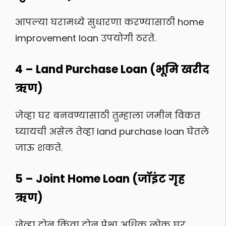
आपल्या घरामध्ये सुधारणा करण्यासाठी home
improvement loan उपयोगी ठरते.
4 – Land Purchase Loan (भूमि खरीद
ऋण)
जेव्हा घर बनवण्यासाठी तुम्हाला जमीन विकत
घ्यायची असेल तेव्हा land purchase loan घेतले
जाऊ शकते.
5 – Joint Home Loan (जॉइंट गृह
ऋण)
जेव्हा दोन किंवा दोन पेक्षा अधिक लोक घर