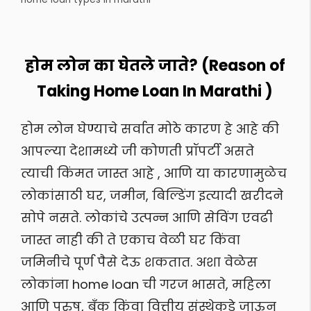
होम लोन का घेतले जाते? (Reason of
Taking Home Loan In Marathi )
होम लोन घेण्याचे सर्वात मोठे कारण हे आहे की
आपल्या देशामध्ये जी कोणती प्रॉपर्टी असते
त्याची किंमत जास्त आहे , आणि या कारणामुळेच
लोकांसाठी घर, जमीन, बिल्डिंग इत्यादी खरीदने
सोपे नसते. लोकांचे उत्पन्न आणि सेविंग एवढी
जास्त नाही की ते एकाच वेळी घर किंवा
जमिनीचे पूर्ण पैसे देऊ शकतात. अशा वेळेस
लोकांना home loan ची गरज भासते, महिला
आणि पुरुष, बँक किंवा वित्तीय संस्थेकडे जाऊन