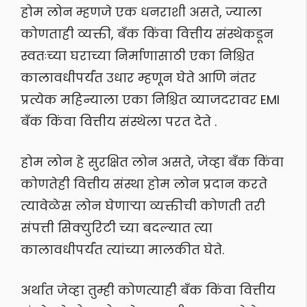
होम लोन म्हणजे एक धनराशी असते, ज्याला
कोणताही व्यक्ती, बँक किंवा वित्तीय संस्थेकडून
स्वतःच्या घराच्या निर्माणासाठी एका निश्चित
कालावधीपर्यंत उधार म्हणून घेते आणि नंतर
प्रत्येक महिन्याला एका निश्चित व्याजदरावर EMI
बँक किंवा वित्तीय संस्थेला परत देते .
होम लोन हे सुरक्षित लोन असते, जेव्हा बँक किंवा
कोणतेही वित्तीय संस्था होम लोन प्रदान करते
त्यावेळेस लोन घेणाऱ्या व्यक्तीची कोणती तरी
संपत्ती सिक्युरिटी च्या बदल्यात त्या
कालावधीपर्यंत त्यांच्या मालकीत घेते.
अर्थात जेव्हा तुम्ही कोणत्याही बँक किंवा वित्तीय