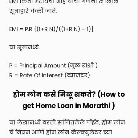
EMI किती भरायचा आहे याची गणना खालील
सूत्राद्वारे केली जाते.
EMI = P.R {(1+R N)/((1+R N) – 1)}
या सूत्रामध्ये.
P = Principal Amount (मूळ राशी )
R = Rate Of Interest (व्याजदर)
होम लोन कसे मिळू शकते? (How to
get Home Loan in Marathi )
या लेखामध्ये वरती सांगितलेले पॉईंट, होम लोन
चे नियम आणि होम लोन कॅल्क्युलेटर च्या