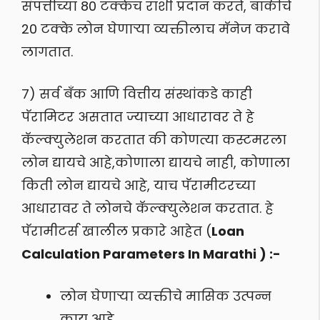
संपत्तीच्या 80 टक्केच राशी प्रदान करते, बाकीचे
20 टक्के लोन घेणाऱ्या व्यक्तीलाच मॅनेज करावे
लागतात.
७) सर्व बँक आणि वित्तीय संस्थांकडे काही
पॅरामिटर असतात ज्याच्या आधारावर ते हे
कॅल्क्युलेशन करतात की कोणत्या कस्टमरला
लोन द्यायचे आहे,कोणाला द्यायचे नाही, कोणाला
किती लोन द्यायचे आहे, याच पॅरामीटरच्या
आधारावर ते लोनचे कॅल्क्युलेशन करतात. हे
पॅरामीटर्स खालील प्रकारे आहेत (
Loan
Calculation Parameters In Marathi ) :-
लोन घेणाऱ्या व्यक्तीचे मासिक उत्पन्न
काय आहे.