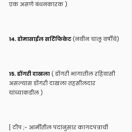
एक असणे बंधनकारक )
14. डोमासाईल सर्टिफिकेट
(नवीन चालू वर्षीचे)
15. डोंगरी दाखला
( डोंगरी भागातील रहिवासी
असल्यास डोंगरी दाखला तहसीलदार
यांच्याकडील )
[ टीप ;- आर्मीतील पदांनुसार कागदपत्राची