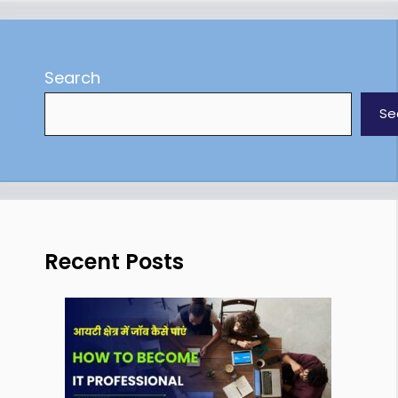
Search
Se
Recent Posts