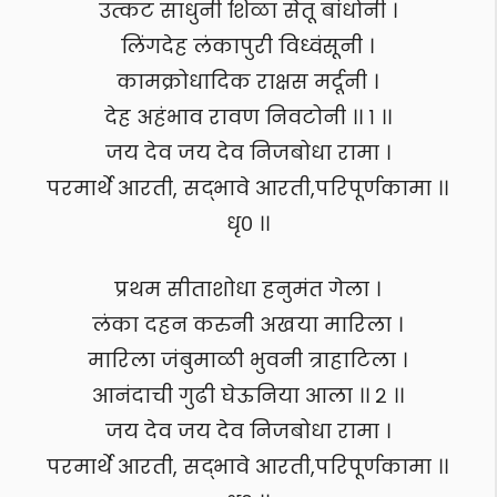
उत्कट साधुनी शिळा सेतू बांधोनी ।
लिंगदेह लंकापुरी विध्वंसूनी ।
कामक्रोधादिक राक्षस मर्दूनी ।
देह अहंभाव रावण निवटोनी ।। १ ।।
जय देव जय देव निजबोधा रामा ।
परमार्थे आरती, सद्भावे आरती,परिपूर्णकामा ।।
धृ० ।।
प्रथम सीताशोधा हनुमंत गेला ।
लंका दहन करुनी अखया मारिला ।
मारिला जंबुमाळी भुवनी त्राहाटिला ।
आनंदाची गुढी घेऊनिया आला ।। २ ।।
जय देव जय देव निजबोधा रामा ।
परमार्थे आरती, सद्भावे आरती,परिपूर्णकामा ।।