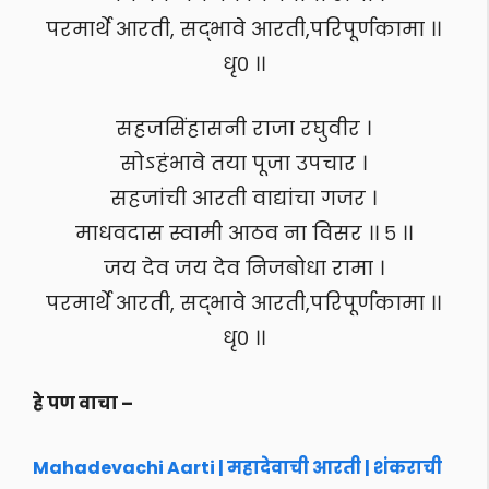
परमार्थे आरती, सद्भावे आरती,परिपूर्णकामा ।।
धृ० ।।
सहजसिंहासनी राजा रघुवीर ।
सोऽहंभावे तया पूजा उपचार ।
सहजांची आरती वाद्यांचा गजर ।
माधवदास स्वामी आठव ना विसर ।। ५ ।।
जय देव जय देव निजबोधा रामा ।
परमार्थे आरती, सद्भावे आरती,परिपूर्णकामा ।।
धृ० ।।
हे पण वाचा –
Mahadevachi Aarti | महादेवाची आरती | शंकराची