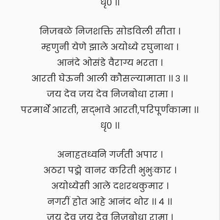
धृ० ।।
निजबळे निजशक्ति सोडविली सीता ।
म्हणुनी येणे झाले अयोध्ये रघुनाथा ।
आनंदे ओसंडे वैराग्य भरता ।
आरती घेऊनी आली कौसल्यामाता ।। ३ ।।
जय देव जय देव निजबोधा रामा ।
परमार्थे आरती, सद्भावे आरती,परिपूर्णकामा ।।
धृ० ।।
अनाहतध्वनि गर्जती अपार ।
अठरा पद्मे वानर करिती भुभुःकार ।
अयोध्येसी आले दशरथकुमार ।
नगरीं होत आहे आनंद थोर ।। ४ ।।
जय देव जय देव निजबोधा रामा ।