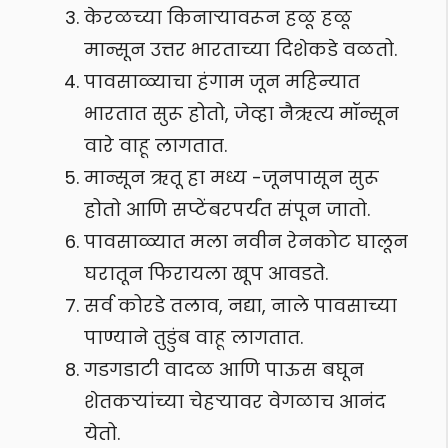
केरळच्या किनाऱ्यावरून हळू हळू
मान्सून उत्तर भारताच्या दिशेकडे वळतो.
पावसाळ्याचा हंगाम जून महिन्यात
भारतात सुरू होतो, जेव्हा नैऋत्य मॉन्सून
वारे वाहू लागतात.
मान्सून ऋतू हा मध्य -जूनपासून सुरू
होतो आणि सप्टेंबरपर्यंत संपून जातो.
पावसाळ्यात मला नवीन रेनकोट घालून
घरातून फिरायला खूप आवडते.
सर्व कोरडे तलाव, नद्या, नाले पावसाच्या
पाण्याने तुडुंब वाहू लागतात.
गडगडाटी वादळ आणि पाऊस बघून
शेतकर्‍यांच्या चेहऱ्यावर वेगळाच आनंद
येतो.