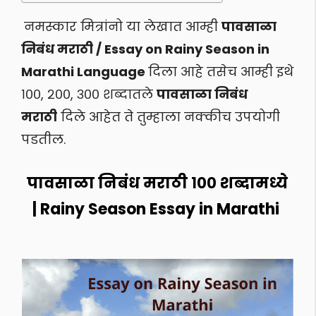
नमस्कार मित्रांनो या लेखात आम्ही
पावसाळा
निबंध मराठी / Essay on Rainy Season in
Marathi Language
दिला आहे तसेच आम्ही इथे
१००, २००, ३०० शब्दातले
पावसाळा निबंध
मराठी
दिले आहेत ते तुम्हाला नक्कीच उपयोगी
पडतील.
पावसाळा निबंध मराठी १०० शब्दामध्ये
| Rainy Season Essay in Marathi