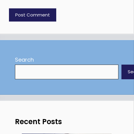
Search
Se
Recent Posts