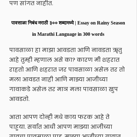
पण सांगत नाहीत.
पावसाळा निबंध मराठी ३०० शब्दामध्ये | Essay on Rainy Season
in Marathi Language in 300 words
पावसाळा हा माझा आवडता आणि नावडता ॠतु
आहे तुम्ही म्हणाल असे का? कारण मी शहरात
राहतो आणि शहरात जर पावसाळा असेल तर तो
मला आवडत नाही आणि माझ्या आजीच्या
गावाकडे असेल तर माञ मला पावसाळा खुप
आवडतो.
आता आपण दोन्ही मधे काय फरक आहे ते
पाहुया. सर्वात आधी आपण माझ्या आजीच्या
गावचा पावसाळा पाहु. माझ्या आजीच्या गावात