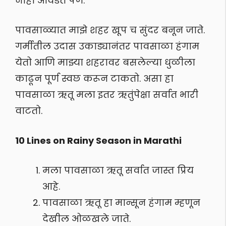
नाही आवडत पण.
पावसाळ्यात माझे शहर खूप च सुंदर बनून जाते.
गर्मीतील उदास उकाड्यानंतर पावसाळा हंगाम
येतो आणि माझ्या शहरावर बसलेल्या धुळीला
काढून पूर्ण स्वछ करून टाकतो. असा हा
पावसाळा ऋतू मला इतर ऋतुंपेक्षा सर्वात भारी
वाटतो.
10 Lines on Rainy Season in Marathi
मला पावसाळा ऋतू सर्वात जास्त प्रिय
आहे.
पावसाळा ऋतू हा मान्सून हंगाम म्हणून
देखील ओळखले जाते.