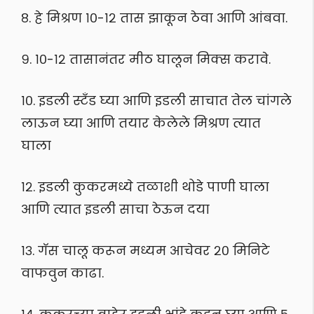
८. हे मिश्रण १०-१२ तास झाकून ठेवा आणि आंबवा.
९. १०-१२ तासानंतर मीठ घालून मिक्स करावे.
१०. इडली स्टँड घ्या आणि इडली साचात तेल चांगले
लाऊन घ्या आणि तयार केलेले मिश्रण त्यात
घाला
१२. इडली कुकरमध्ये तळाशी थोडे पाणी घाला
आणि त्यात इडली साचा ठेऊन दया
१३. गॅस चालू करून मध्यम आचेवर २० मिनिटे
वाफवुन काढा.