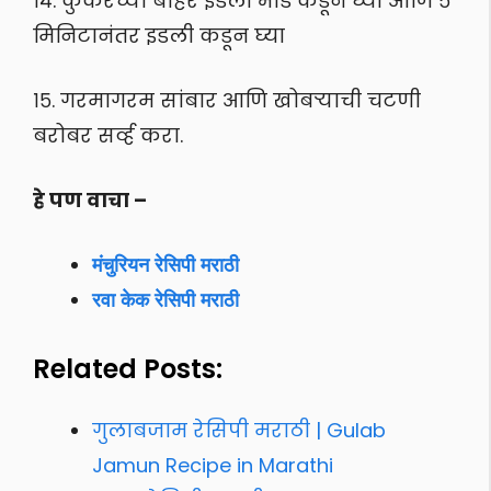
१४. कुकरच्या बाहेर इडली भांडे कडून घ्या आणि ५
मिनिटानंतर इडली कडून घ्या
१५. गरमागरम सांबार आणि खोबर्‍याची चटणी
बरोबर सर्व्ह करा.
हे पण वाचा –
मंचुरियन रेसिपी मराठी
रवा केक रेसिपी मराठी
Related Posts:
गुलाबजाम रेसिपी मराठी | Gulab
Jamun Recipe in Marathi