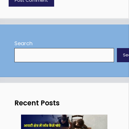
Search
Se
Recent Posts