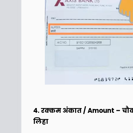
4. रक्कम अंकात / Amount – चौकट
लिहा