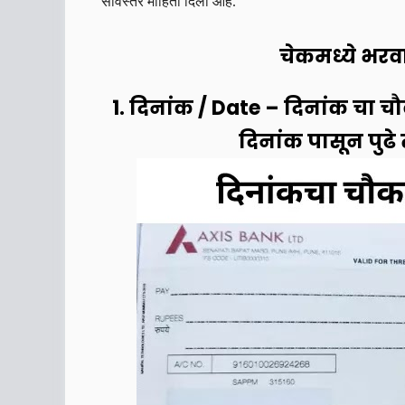
सविस्तर माहिती दिली आहे.
चेकमध्ये भरव
1. दिनांक / Date – दिनांक चा 
दिनांक पासून पुढे