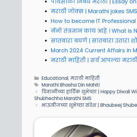
पावसाळा निबंध मराठी | Essay on
मराठी जोक्स | Marathi jokes SMS
How to become IT Professional i
नॅनो तंत्रज्ञान काय आहे । What i
सातबारा बघणे | सातबारा उतारा शोध
March 2024 Current Affairs in 
मराठी माहिती | सर्व आपल्या मराठ
Categories
Educational
,
मराठी माहिती
Tags
Marathi Bhasha Din Mahiti
दिवाळीच्या हार्दिक शुभेच्छा | Happy Diwali Wi
Shubhechha Marathi SMS
भाऊबीजच्या शुभेच्छा संदेश | Bhaubeej Shu