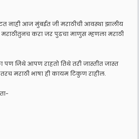
 वाटत नाही आज मुंबईत जी मराठीची आवस्था झालीय
ात मराठीतुनच करा जर पुढचा माणुस म्हणला मराठी
का पण जिथे आपण राहतो तिथे तरी जास्तीत जास्त
े तरच मराठी भाषा ही कायम टिकुण राहील.
ता-