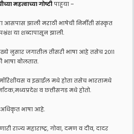
च्या महत्वाच्या गोष्टी
पाहुया –
या आसपास झाली मराठी भाषेची निर्मीती संस्कृत
अपभ्रंश या शब्दापासून झाली.
ंख्ये नुसार जगातील तीसरी भाषा आहे तसेच २०११
ी भाषा बोलतात.
मॉरिशीयस व इस्राईल मधे होता तसेच भारतामधे
्नाटक,मध्यप्रदेश व छत्तीसगड मधे होतो.
ी अधिकृत भाषा आहे.
ी राज्य महाराष्ट्र, गोवा, दमण व दीव, दादर