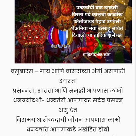
वसुबारस – गाय आणि वासराच्या अंगी असणारी
उदारता
प्रसन्नता, शांतता आणि समृद्धी आपणास लाभो
धनत्रयोदशी- धन्वतंरी आपणावर सदैव प्रसन्न
असु देत
निरामय आरोग्यदायी जीवन आपणास लाभो
धनवर्षात आपणाकडे अखंडित होवो