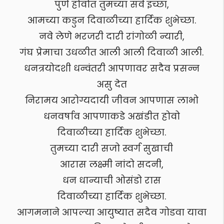
पुर्ण होवोत तुमच्या सर्व इच्छा,
आमच्या कडुन दिवाळीच्या हार्दिक शुभेच्छा.
नवे लेणे भरजरी दारी रांगोळी न्यारी,
गंघ प्रेमाचा उधळीत आली आली दिवाळी आली.
धनत्रयोदशी धन्वंतरी आपणावर सदैव प्रसन्न
असु देत
निरामय आरोग्यदायी जीवन आपणास लाभो
धनवर्षाव आपणाकडे अखंडीत होवो
दिवाळीच्या हार्दिक शुभेच्छा.
तुमच्या दारी सजो स्वर्ग सुखाची
आरास लक्ष्मी नांदो सदनी,
धन धान्याची ओसंडो रास
दिवाळीच्या हार्दिक शुभेच्छा.
आगमनाने आपल्या आयुष्यात सदैव गोडवा यावा