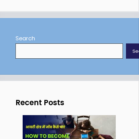
Search
Se
Recent Posts