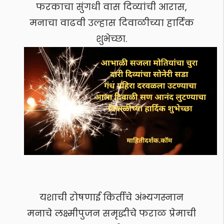
फरकाचा सुंगधी वास दिव्यांची आरास,
मनाचा वाढवी उल्हास दिवाळीच्या हार्दिक
शुभेच्छा.
यशाची रोषणाई किर्तीचे अंभ्यगस्नान
मनाचे लक्ष्मीपुजन समृद्धीचे फराळ प्रेमाची