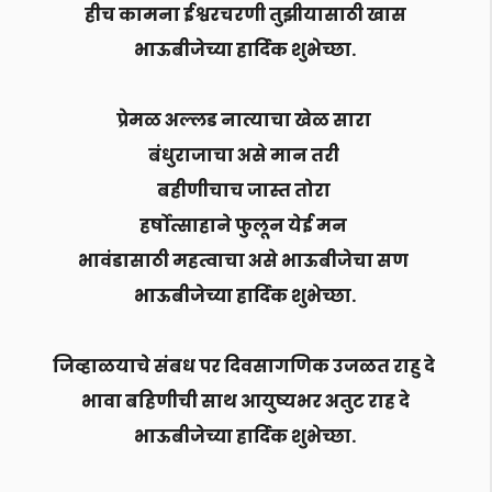
हीच कामना ईश्वरचरणी तुझीयासाठी खास
भाऊबीजेच्या हार्दिक शुभेच्छा.
प्रेमळ अल्लड नात्याचा खेळ सारा
बंधुराजाचा असे मान तरी
बहीणीचाच जास्त तोरा
हर्षोत्साहाने फुलून येई मन
भावंडासाठी महत्वाचा असे भाऊबीजेचा सण
भाऊबीजेच्या हार्दिक शुभेच्छा.
जिव्हाळयाचे संबध पर दिवसागणिक उजळत राहु दे
भावा बहिणीची साथ आयुष्यभर अतुट राह दे
भाऊबीजेच्या हार्दिक शुभेच्छा.