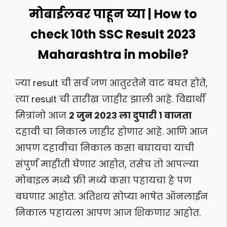
मोबाईलवर पाहून घ्या | How to
check 10th SSC Result 2023
Maharashtra in mobile?
ज्या result ची सर्व जण आतुरतेने वाट बघत होते,
त्या result ची तारीख जाहीर झाली आहे. विद्यार्थी
मित्रांनो आज
२ जुन २०२३ ला दुपारी १ वाजता
दहावी चा निकाल जाहीर होणार आहे. आणि
आज
आपण दहावीचा निकाल कसा बघायचा याची
संपुर्ण माहीती घेणार आहोत, तसेच तो आपल्या
मोबाइल मध्ये फ्री मध्ये कसा पहायचा हे पण
बघणार आहोत. अतिशय सोप्या भाषेत ऑनलाईन
निकाल पहायला आपण आज शिकणार आहोत.