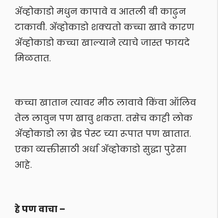
अ‍ॅव्होकाडो मधुन कापावे व आतली बी काढुन
टाकावी. अ‍ॅव्होकाडो शक्यतो कच्चा खावे कारण
अ‍ॅव्होकाडो कच्चा खाल्याने त्याचे जास्त फायदे
मिळतात.
कच्चा खातान त्यावर मीठ लावावे किंवा ऑलिव
तेल लावुन पण खावु शकता. तसेच काही लोक
अ‍ॅव्होकाडो ला ब्रेड पेस्ट च्या रूपात पण खातात.
एका व्यक्तीसाठी अर्धा अ‍ॅव्होकाडो सुद्धा पुरेसा
आहे.
हे पण वाचा –