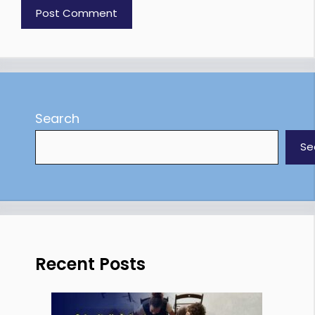
Search
Se
Recent Posts