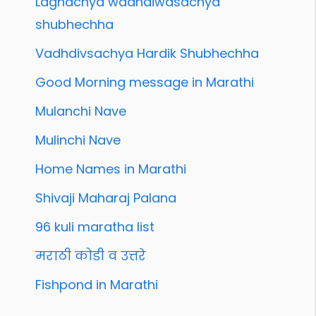
Lagnachya wadhdiwasachya
shubhechha
Vadhdivsachya Hardik Shubhechha
Good Morning message in Marathi
Mulanchi Nave
Mulinchi Nave
Home Names in Marathi
Shivaji Maharaj Palana
96 kuli maratha list
मराठी कोडी व उत्तरे
Fishpond in Marathi