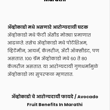
अ‍ॅव्होकाडो मधे असणारे आरोग्यदायी घटक
अ‍ॅव्होकाडो मधे फॅटी ॲसीड मोठ्या प्रमाणात
आढळते. तसेच अ‍ॅव्होकाडो मधे पोटॅशिअम,
व्हिटॅमीन, आयर्न, कॅलरीज, अँटी ऑक्सीडंट, पण
असतात. १०० ग्रॅम अ‍ॅव्होकाडो मधे ६० ते ८०
कॅलरीज असतात. या आरोग्यदायी गुणधर्मामुळे
अ‍ॅव्होकाडो ला सुपरफळ म्हणतात.
अ‍ॅव्होकाडो चे आरोग्यदायी फायदे / Avocado
Fruit Benefits In Marathi