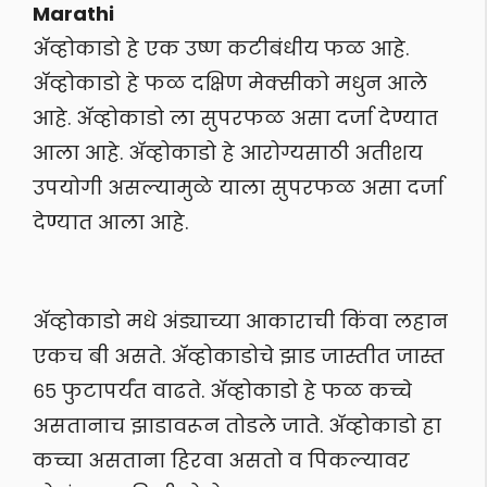
Marathi
अ‍ॅव्होकाडो हे एक उष्ण कटीबंधीय फळ आहे.
अ‍ॅव्होकाडो हे फळ दक्षिण मेक्सीको मधुन आले
आहे. अ‍ॅव्होकाडो ला सुपरफळ असा दर्जा देण्यात
आला आहे. अ‍ॅव्होकाडो हे आरोग्यसाठी अतीशय
उपयोगी असल्यामुळे याला सुपरफळ असा दर्जा
देण्यात आला आहे.
अ‍ॅव्होकाडो मधे अंड्याच्या आकाराची किंवा लहान
एकच बी असते. अ‍ॅव्होकाडोचे झाड जास्तीत जास्त
६५ फुटापर्यंत वाढते. अ‍ॅव्होकाडो हे फळ कच्चे
असतानाच झाडावरून तोडले जाते. अ‍ॅव्होकाडो हा
कच्चा असताना हिरवा असतो व पिकल्यावर