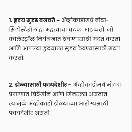
१. हृदय सुदृढ बनवते –
अ‍ॅव्होकाडोमधे बीटा-
सिटोस्टेराॅल हा महत्वाचा घटक आढळतो. जो
कोलेस्ट्राॅल नियंञनात ठेवण्यासाठी मदत करतो
आणि आपल्या हृदयाला सुदृढ ठेवण्यासाठी मदत
करतो.
२. डोळ्यासाठी फायदेशीर –
अ‍ॅव्होकाडोमधे मोठ्या
प्रमाणात विटॅमीन आणि मिनरल्स असतात
त्यामुळे अ‍ॅव्होकाडो डोळ्याच्या आरोग्यसाठी
फायदेशीर असतो.