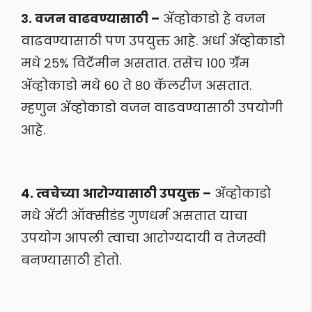
३. वजन वाढवण्यासाठी –
अ‍ॅव्होकाडो हे वजन
वाढवण्यासाठी पण उपयुक्त आहे. अर्धा अ‍ॅव्होकाडो
मधे २५% विटॅमीन असतात. तसेच १०० ग्रॅम
अ‍ॅव्होकाडो मधे ६० ते ८० कॅलरीज असतात.
म्हणुन अ‍ॅव्होकाडो वजन वाढवण्यासाठी उपयोगी
आहे.
४. त्वचेच्या आरोग्यासाठी उपयुक्त –
अ‍ॅव्होकाडो
मधे अँटी ऑक्सीडंड गुणधर्म असतात याचा
उपयोग आपली त्वाचा आरोग्यदायी व तेजस्वी
बनण्यासाठी होतो.