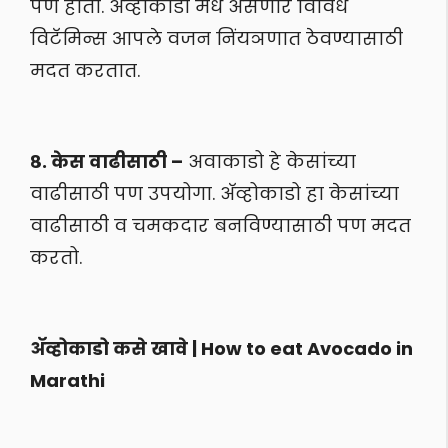
पण होतो. अ‍ॅव्होकाडो मधे असणारे विविध
विटॅमिन्स आपले वजन निंयञणात ठेवण्यासाठी
मदत करतात.
८. केस वाढीसाठी –
अवाकाडो हे केसांच्या
वाढीसाठी पण उपयोगा. अ‍ॅव्होकाडो हा केसांच्या
वाढीसाठी व चमकदार बनविण्यासाठी पण मदत
करतो.
अ‍ॅव्होकाडो कसे खावे | How to eat Avocado in
Marathi