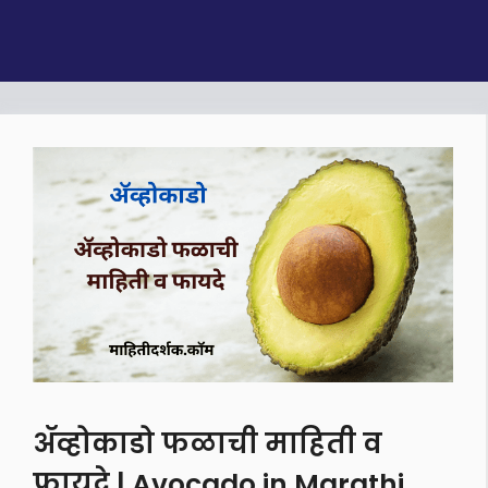
ॲव्होकाडो फळाची माहिती व
फायदे | Avocado in Marathi