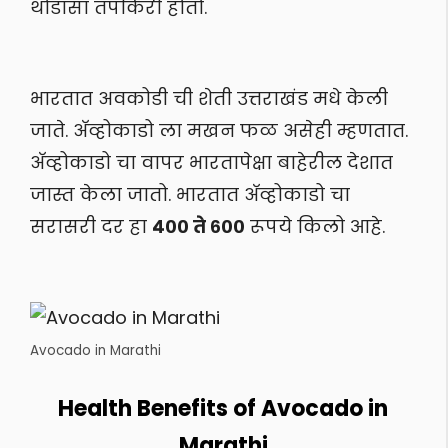
थोडांसा तपकिरी होतो.
भारतात अवकोडी ची शेती उत्तराखंड मधे केली
जाते. अ‍ॅव्होकाडो ला मखन फळ असेही म्हणतात.
अ‍ॅव्होकाडो चा वापर भारतापेक्षा बाहेरील देशात
जास्त केला जातो. भारतात अ‍ॅव्होकाडो चा
सरासरी दर हा
४०० ते ६००
रूपये किलो आहे.
Avocado in Marathi
Health Benefits of Avocado in
Marathi