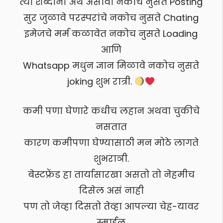
त्या शब्दांना अर्थ असावा नकोच नुसते Posting
सुर जुळावे परस्परांचे नकोच नुसते Chating
इमेजचे मर्म कळावेत नकोच नुसते Loading
आणि
Whatsapp मधुन ज्ञान मिळावे नकोच नुसते
joking शुभ रात्री.
कमी पणा घेणारे कधीच लहान अथवा चुकीचे
नसतात
कारण कमीपणा घेण्यासाठी मन मोठे लागते
शुभराञी.
बेस्टफ्रेंड हा तार्यासारखा असतो तो नेहमीच
दिसेल असं नाही
पण तो जेव्हा दिसतो तेव्हा आपल्या चेह-यावर
स्माईल