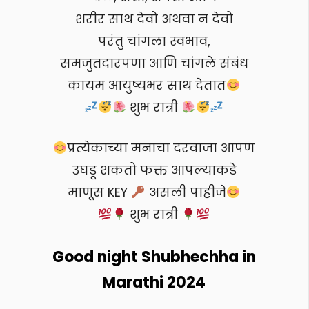
शरीर साथ देवो अथवा न देवो
परंतु चांगला स्वभाव,
समजुतदारपणा आणि चांगले संबंध
कायम आयुष्यभर साथ देतात
शुभ रात्री
प्रत्येकाच्या मनाचा दरवाजा आपण
उघडू शकतो फक्त आपल्याकडे
माणूस KEY
असली पाहीजे
शुभ रात्री
Good night Shubhechha in
Marathi 2024