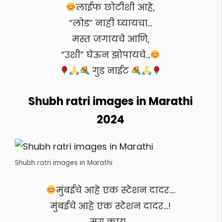
लाईफ छोटीशी आहे,
“लोड” नाही घ्यायचा…
मस्त जगायचे आणि,
“उशी” घेऊन झोपायचे…
गुड नाईट
Shubh ratri images in Marathi
2024
Shubh ratri images in Marathi
मुंबईचे आहे एक स्टेशन दादर….
मुंबईचे आहे एक स्टेशन दादर…!
मग काय….