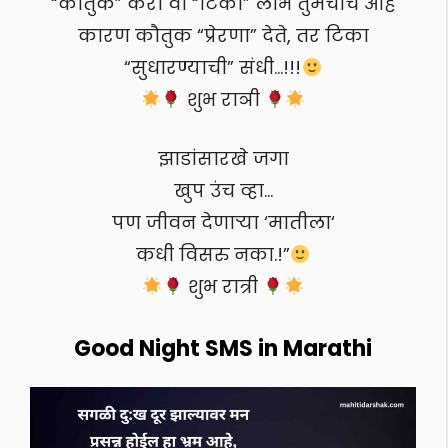
“कौतुक” करो वा “टिका” लाभ तुमचाच आहे
कारण कौतुक “प्रेरणा” देते, तर टिका
“सुधारण्याची” संधी…!!!
शुभ राञी
झाडांसारखे जगा
खुप उंच व्हा…
पण जीवन देणाऱ्या ‘मातीला‘
कधी विसरु नका.!”
शुभ रात्री
Good Night SMS in Marathi