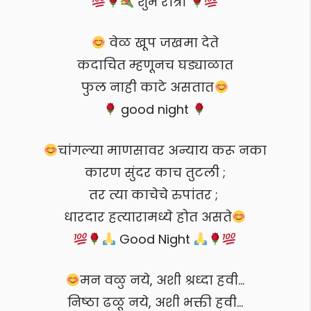
शुभ रात्री
वेळ खूप जखमा देते
कदाचित म्हणूनच घड्याळात
फुल नाही काटे असतात
good night
‎चांगल्या माणसावर अन्याय करू नका‬
कारण ‪सुंदर काच‬ तुटली ;
तर त्या ‪काचेचे रुपांतर ‬; ‎
धारदार हत्यारामध्ये‬ होत असते
Good Night
मन वळु नये, अशी श्रध्दा हवी…
निष्ठा ढळू नये, अशी भक्ती हवी…