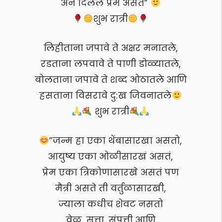
अन दिलेलं प्रेम असतं”
शुभ रात्री
लिहीताना जपावे ते अक्षर मनातले,
रडताना लपवावे ते पाणी डोळ्यातले,
बोलताना जपावे ते शब्द ओठातले आणि
हसताना विसरावे दु:ख जिवनातले
शुभ रात्री
”जन्म हा एका थेंबासारखा असतो,
आयुष्य एका ओळीसारखं असतं,
प्रेम एका त्रिकोणासारखे असतं पण
मैत्री असते ती वर्तुळासारखी,
ज्याला कधीच शेवट नसतो
वेळ, सत्ता, संपत्ती आणि