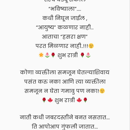
“भविष्याला”…..
कधी निघून जाईल ,
“आयुष्य” कळणार नाही…
आताचा “हसरा क्षण”
परत मिळणार नाही..!!!
शुभ रात्री
कोणा व्यक्तीला समजून घेतल्याशिवाय
पसंत करु नका आणि त्या व्यक्तीला
समजून न घेता गमावु पण नका!
शुभ रात्री
नाती कधी जबरदस्तीने बनत नसतात….
ति आपोआप गुंफली जातात….