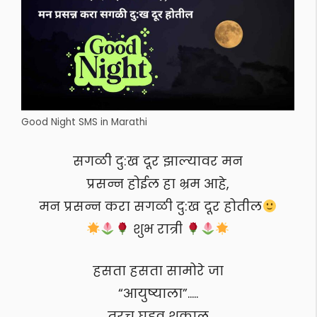
Good Night SMS in Marathi
सगळी दु:ख दूर झाल्यावर मन
प्रसन्न होईल हा भ्रम आहे,
मन प्रसन्न करा सगळी दु:ख दूर होतील
शुभ रात्री
हसता हसता सामोरे जा
“आयुष्याला”…..
तरच घडवू शकाल