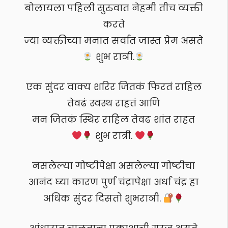
बोलायला पहिली सुरुवात नेहमी तीच व्यक्ती
करते
ज्या व्यक्तीच्या मनात सर्वात जास्त प्रेम असते
शुभ राञी.
एक सुंदर वाक्य शरिर जितकं फिरतं राहिल
तेवढं स्वस्थ राहतं आणि
मन जितकं स्थिर राहिल तेवढ शांत राहत
शुभ रात्री.
नसलेल्या गोष्टीपेक्षा असलेल्या गोष्टीचा
आनंद घ्या कारण पुर्ण चंद्रापेक्षा अर्धा चंद्र हा
अधिक सुंदर दिसतो शुभराञी.