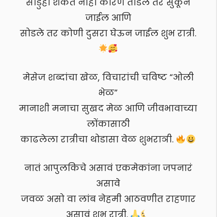
सोडुही शकत नाही कारण तोडले तर सुकून
जाईल आणि
सोडले तर कोणी दुसरा घेऊन जाईल शुभ रात्री.
मेसेज शब्दांचा खेळ, विचारांची चविष्ट “ओली
भेळ”
मानाशी मनाचा सुखद मेळ आणि जीवभावाच्या
लोंकासाठी
काढलेला रात्रीचा थोडासा वेळ शुभराञी.
नातं आपुलकिचे असावं एकमेकांना जपनारं
असावे
जवळ असो वा लांब नेहमी आठवणीत राहणार
असावं शुभ रात्री.