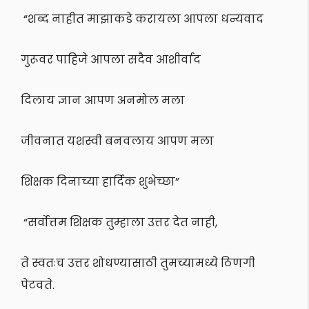
“शब्द नाहीत माझाकडे करायला आपला धन्यवाद
गुरूवर पाहिजे आपला सदैव आशीर्वाद
दिलाय ज्ञान आपण अनमोल मला
जीवनात यशस्वी बनवलाय आपण मला
शिक्षक दिनाच्या हार्दिक शुभेच्छा”
“सर्वोत्तम शिक्षक तुम्हाला उत्तर देत नाही,
ते स्वतःच उत्तर शोधण्यासाठी तुमच्यामध्ये ठिणगी
पेटवते.