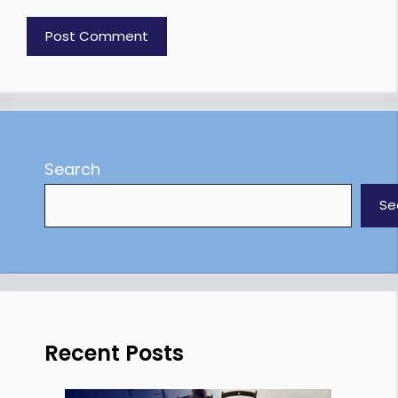
Search
Se
Recent Posts