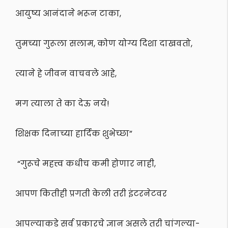
आयुष्य आनंदाने भरून टाका,
तुमच्या गुरूला सलाम, कोण योग्य दिशा दाखवतो,
त्याने हे जीवन वाचवले आहे,
मग त्याला ते का देऊ नये!
शिक्षक दिनाच्या हार्दिक शुभेच्छा”
“गुरूचे महत्त्व कधीच कमी होणार नाही,
आपण कितीही प्रगती केली तरी इंटरनेटवर
आपल्याकडे सर्व प्रकारचे ज्ञान असले तरी चांगल्या-