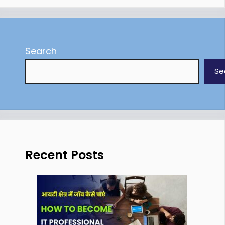
Search
Se
Recent Posts